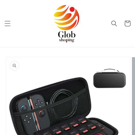
Ir
directamente
al contenido
Carrito
Ir
directamente
a la
información
del producto