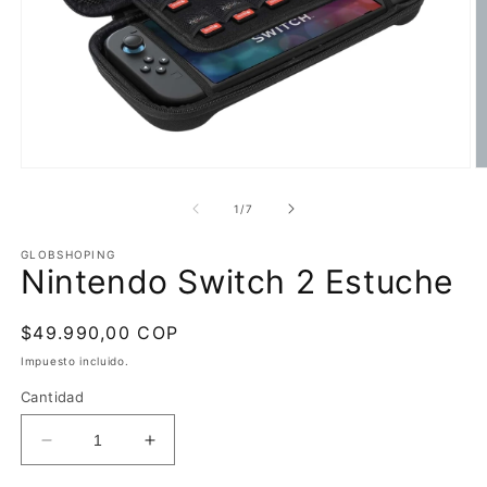
Abrir
Ab
elemento
e
multimedia
m
de
1
/
7
1
2
en
e
una
GLOBSHOPING
u
Nintendo Switch 2 Estuche
ventana
v
modal
m
Precio
$49.990,00 COP
habitual
Impuesto incluido.
Cantidad
Reducir
Aumentar
cantidad
cantidad